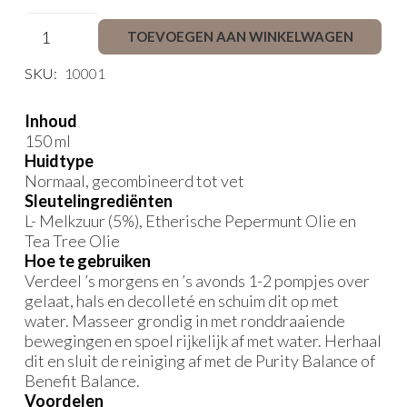
Purity
TOEVOEGEN AAN WINKELWAGEN
Clean
aantal
SKU:
10001
Inhoud
150 ml
Huidtype
Normaal, gecombineerd tot vet
Sleutelingrediënten
L- Melkzuur (5%), Etherische Pepermunt Olie en
Tea Tree Olie
Hoe te gebruiken
Verdeel ’s morgens en ’s avonds 1-2 pompjes over
gelaat, hals en decolleté en schuim dit op met
water. Masseer grondig in met ronddraaiende
bewegingen en spoel rijkelijk af met water. Herhaal
dit en sluit de reiniging af met de Purity Balance of
Benefit Balance.
Voordelen