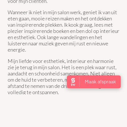
voor mijn cliënten.
Wanneer ik niet in mijn salon werk, geniet ik van uit
eten gaan, mooie reizen maken en het ontdekken
van inspirerende plekken. Ik kook graag, lees met
plezier inspirerende boeken en ben dol op interieur
en esthetiek. Ook lange wandelingen en het
luisteren naar muziek geven mij rust en nieuwe
energie.
Mijn liefde voor esthetiek, interieur en harmonie
zie je terug in mijn salon. Het is een plek waar rust,
aandacht en schoonheid samenkomen. Niet alleen
om de huid te verbeteren, maar ook om even
afstand te nemen van de drukte van alledag en
volledig te ontspannen.
Tegelijkertijd blijf ik mij voortdurend verdiepen in
de nieuwste ontwikkelingen op het gebied van
huidverbetering en professionele skincare. Door
opleidingen, trainingen en het volgen van