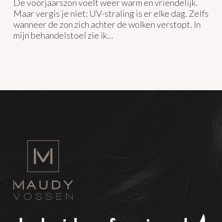
De voorjaarszon voelt weer warm en vriendelijk.
Maar vergis je niet: UV-straling is er elke dag. Zelfs
wanneer de zon zich achter de wolken verstopt. In
mijn behandelstoel zie ik…