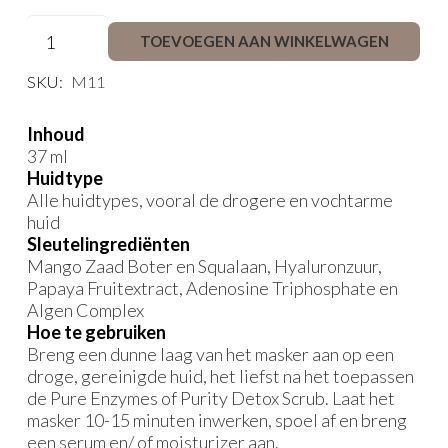
Restore
TOEVOEGEN AAN WINKELWAGEN
klein
aantal
SKU:
M11
Inhoud
37 ml
Huidtype
Alle huidtypes, vooral de drogere en vochtarme
huid
Sleutelingrediënten
Mango Zaad Boter en Squalaan, Hyaluronzuur,
Papaya Fruitextract, Adenosine Triphosphate en
Algen Complex
Hoe te gebruiken
Breng een dunne laag van het masker aan op een
droge, gereinigde huid, het liefst na het toepassen
de Pure Enzymes of Purity Detox Scrub. Laat het
masker 10-15 minuten inwerken, spoel af en breng
een serum en/ of moisturizer aan.