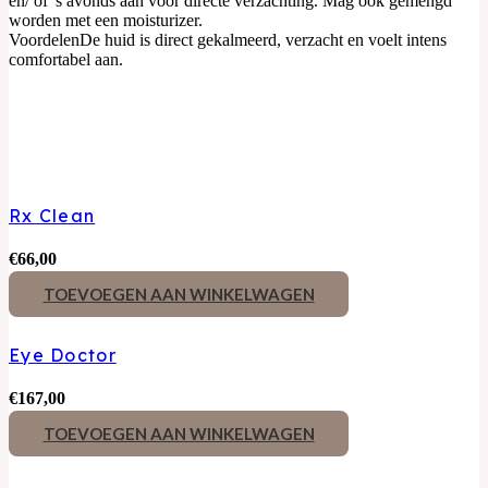
en/ of 's avonds aan voor directe verzachting. Mag ook gemengd
worden met een moisturizer.
Voordelen
De huid is direct gekalmeerd, verzacht en voelt intens
comfortabel aan.
Gerelateerde producten
Rx Clean
€
66,00
TOEVOEGEN AAN WINKELWAGEN
Eye Doctor
€
167,00
TOEVOEGEN AAN WINKELWAGEN