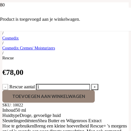
Rescue
Product
is toegevoegd aan je winkelwagen.
Home
/
Cosmedix
/
Cosmedix Cremes/ Moisturizers
/
Rescue
€
78,00
Rescue aantal
TOEVOEGEN AAN WINKELWAGEN
SKU:
10022
Inhoud
50 ml
Huidtype
Droge, gevoelige huid
Sleutelingrediënten
Shea Butter en Wilgenroos Extract
Hoe te gebruiken
Breng een kleine hoeveelheid Rescue+ 's morgens