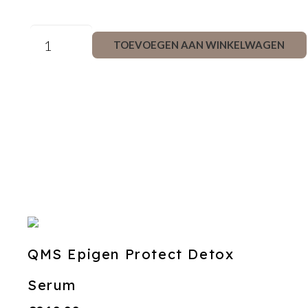
QMS
TOEVOEGEN AAN WINKELWAGEN
Hydromax
Hydrafilling
Lip
Balm
aantal
QMS Epigen Protect Detox
Serum