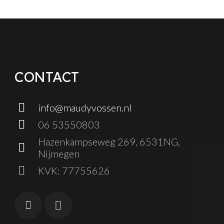
CONTACT
info@maudyvossen.nl
06 53550803
Hazenkampseweg 269, 6531NG,
Nijmegen
KVK: 77755626