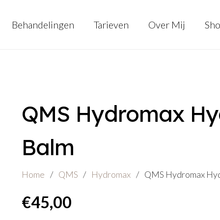
Behandelingen
Tarieven
Over Mij
Sh
QMS Hydromax Hydr
Balm
Home
/
QMS
/
Hydromax
/
QMS Hydromax Hydra
€
45,00