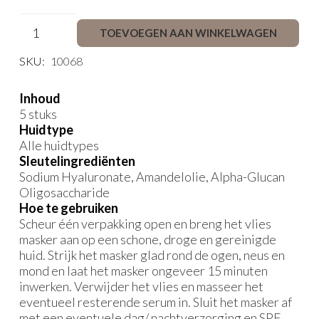
Micro
TOEVOEGEN AAN WINKELWAGEN
Sheet
Mask
SKU:
10068
aantal
Inhoud
5 stuks
Huidtype
Alle huidtypes
Sleutelingrediënten
Sodium Hyaluronate, Amandelolie, Alpha-Glucan
Oligosaccharide
Hoe te gebruiken
Scheur één verpakking open en breng het vlies
masker aan op een schone, droge en gereinigde
huid. Strijk het masker glad rond de ogen, neus en
mond en laat het masker ongeveer 15 minuten
inwerken. Verwijder het vlies en masseer het
eventueel resterende serum in. Sluit het masker af
met een eventuele dag/ nachtverzorging en SPF.