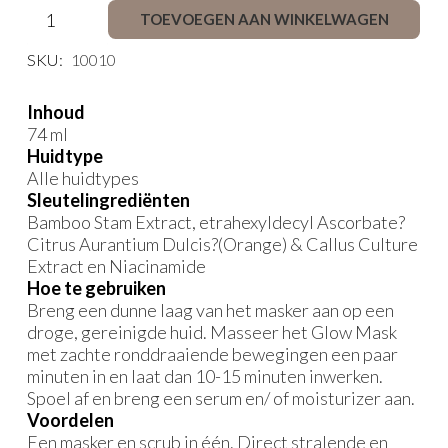
Glow
TOEVOEGEN AAN WINKELWAGEN
aantal
SKU:
10010
Inhoud
74 ml
Huidtype
Alle huidtypes
Sleutelingrediënten
Bamboo Stam Extract, etrahexyldecyl Ascorbate?
Citrus Aurantium Dulcis?(Orange) & Callus Culture
Extract en Niacinamide
Hoe te gebruiken
Breng een dunne laag van het masker aan op een
droge, gereinigde huid. Masseer het Glow Mask
met zachte ronddraaiende bewegingen een paar
minuten in en laat dan 10-15 minuten inwerken.
Spoel af en breng een serum en/ of moisturizer aan.
Voordelen
Een masker en scrub in één. Direct stralende en