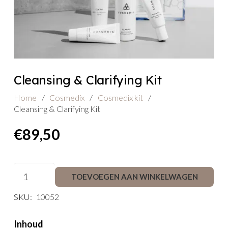
Cleansing & Clarifying Kit
Home
/
Cosmedix
/
Cosmedix kit
/
Cleansing & Clarifying Kit
€
89,50
Cleansing
TOEVOEGEN AAN WINKELWAGEN
&
Clarifying
SKU:
10052
Kit
aantal
Inhoud