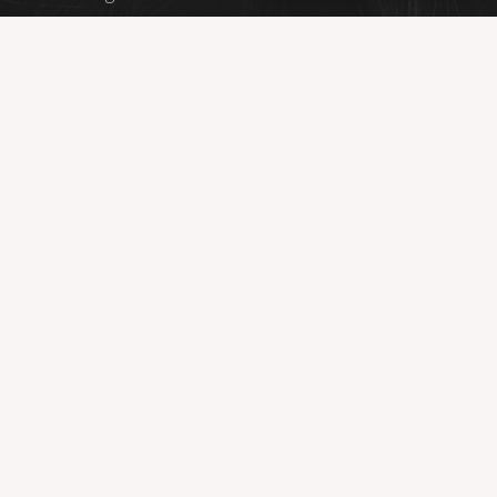
CONTACT
info@maudyvossen.nl
06 53550803
Hazenkampseweg 269, 6531NG, Nijmegen
KVK: 77755626